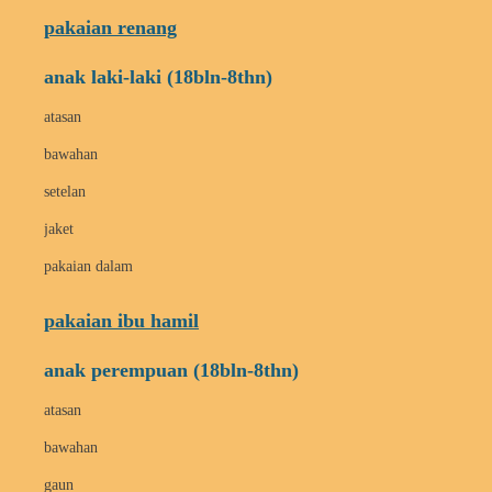
pakaian renang
anak laki-laki (18bln-8thn)
atasan
bawahan
setelan
jaket
pakaian dalam
pakaian ibu hamil
anak perempuan (18bln-8thn)
atasan
bawahan
gaun