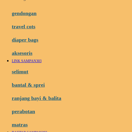
gendongan
travel cots
diaper bags
aksesoris
LINK SAMPAN303
selimut
bantal & sprei
ranjang bayi & balita
perabotan
matras