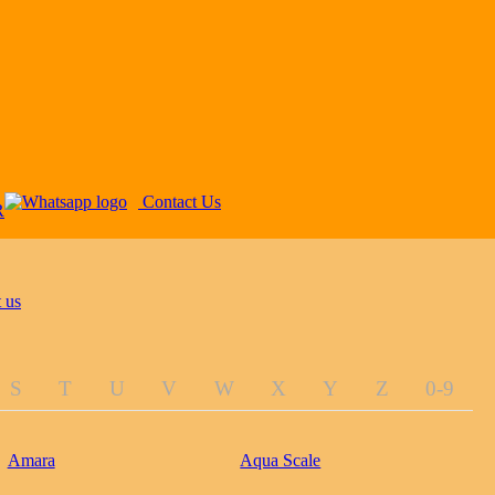
Contact Us
R
 us
S
T
U
V
W
X
Y
Z
0-9
Amara
Aqua Scale