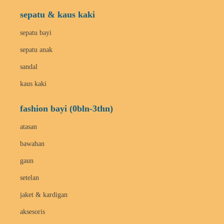
sepatu & kaus kaki
sepatu bayi
sepatu anak
sandal
kaus kaki
fashion bayi (0bln-3thn)
atasan
bawahan
gaun
setelan
jaket & kardigan
aksesoris