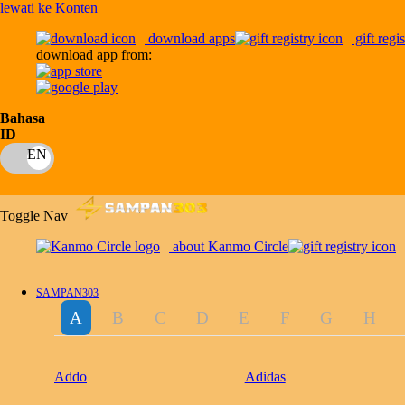
lewati ke Konten
download apps
gift regis
download app from:
Bahasa
ID
Toggle Nav
about Kanmo Circle
SAMPAN303
A
B
C
D
E
F
G
H
Addo
Adidas