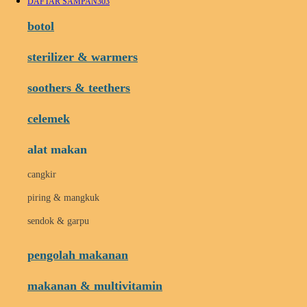
DAFTAR SAMPAN303
botol
sterilizer & warmers
soothers & teethers
celemek
alat makan
cangkir
piring & mangkuk
sendok & garpu
pengolah makanan
makanan & multivitamin