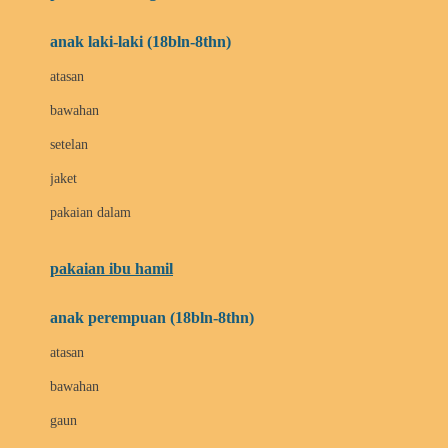
Bumkins
anak laki-laki (18bln-8thn)
C
atasan
Cetaphil
bawahan
Chicco
setelan
Childlife
jaket
Clevamama
pakaian dalam
Cocolatte
Cottonseeds
pakaian ibu hamil
Cozy N Safe
anak perempuan (18bln-8thn)
Crane
atasan
Cybex
bawahan
D
gaun
Dae Organics