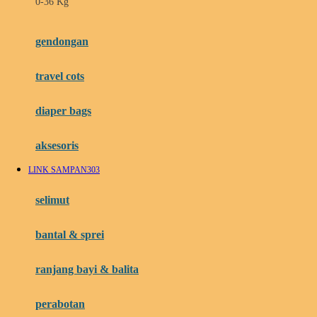
0-36 Kg
Fisher Price
Flipper
gendongan
Friends Of Sally
travel cots
G
diaper bags
Gb
Geko
aksesoris
Graco
LINK SAMPAN303
Gund
selimut
H
bantal & sprei
Habbie
Haenim
ranjang bayi & balita
Happy Horse
perabotan
Happy Tummy