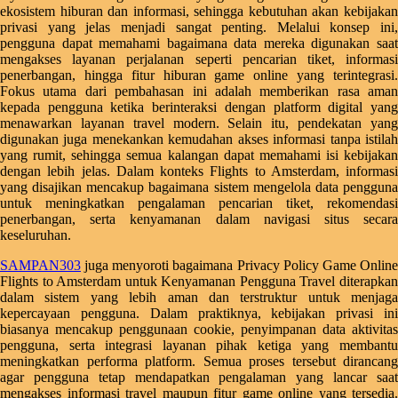
ekosistem hiburan dan informasi, sehingga kebutuhan akan kebijakan
Starbooks
privasi yang jelas menjadi sangat penting. Melalui konsep ini,
pengguna dapat memahami bagaimana data mereka digunakan saat
Stick-O
mengakses layanan perjalanan seperti pencarian tiket, informasi
penerbangan, hingga fitur hiburan game online yang terintegrasi.
Stokke
Fokus utama dari pembahasan ini adalah memberikan rasa aman
kepada pengguna ketika berinteraksi dengan platform digital yang
Sudocrem
menawarkan layanan travel modern. Selain itu, pendekatan yang
digunakan juga menekankan kemudahan akses informasi tanpa istilah
Sumimo
yang rumit, sehingga semua kalangan dapat memahami isi kebijakan
dengan lebih jelas. Dalam konteks Flights to Amsterdam, informasi
Sunnylife
yang disajikan mencakup bagaimana sistem mengelola data pengguna
untuk meningkatkan pengalaman pencarian tiket, rekomendasi
Sun-Staches
penerbangan, serta kenyamanan dalam navigasi situs secara
keseluruhan.
Swimava
SAMPAN303
juga menyoroti bagaimana Privacy Policy Game Online
T
Flights to Amsterdam untuk Kenyamanan Pengguna Travel diterapkan
dalam sistem yang lebih aman dan terstruktur untuk menjaga
Tommee Tippee
kepercayaan pengguna. Dalam praktiknya, kebijakan privasi ini
biasanya mencakup penggunaan cookie, penyimpanan data aktivitas
Trunki
pengguna, serta integrasi layanan pihak ketiga yang membantu
meningkatkan performa platform. Semua proses tersebut dirancang
Tutti Bambini
agar pengguna tetap mendapatkan pengalaman yang lancar saat
mengakses informasi travel maupun fitur game online yang tersedia.
Twistshake