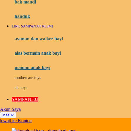
Moby
bak mandi
Momami
handuk
Mothercare
LINK SAMPAN303 RESMI
Mustela
ayunan dan walker bayi
My Buddy Tag
My K
alas bermain anak bayi
N
mainan anak bayi
Naif
mothercare toys
Nike
elc toys
Nordic Natural
SAMPAN303
Nuby
Akun Saya
Nuna
Masuk
lewati ke Konten
O
download apps