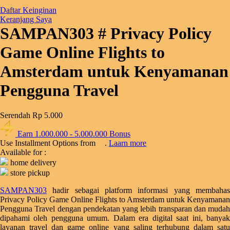
Q
Daftar Keinginan
Keranjang Saya
QV Baby
SAMPAN303 # Privacy Policy
R
Game Online Flights to
Real Shades
Amsterdam untuk Kenyamanan
Red Castle
Pengguna Travel
Ribbon Madness
Serendah
Rp 5.000
S
Earn
1.000.000
-
5.000.000
Bonus
Sebamed
Use Installment Options from
.
Laarn more
Available for :
Silver Cross
home delivery
store pickup
Simply Idea
SAMPAN303
hadir sebagai platform informasi yang membahas
Skip Hop
Privacy Policy Game Online Flights to Amsterdam untuk Kenyamanan
Pengguna Travel dengan pendekatan yang lebih transparan dan mudah
Spectra
dipahami oleh pengguna umum. Dalam era digital saat ini, banyak
Squishmallows
layanan travel dan game online yang saling terhubung dalam satu