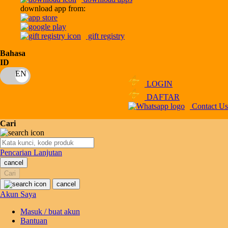
download app from:
Oh Ma Grain
Okiedog
gift registry
P
Bahasa
ID
Peachy
LOGIN
Phil & Ted's
DAFTAR
Philips Avent
Contact Us
Pigeon
Cari
Playgro
Pencarian Lanjutan
Poled Global
cancel
Cari
Ponycycle
cancel
Puma
Akun Saya
Pureats
Masuk / buat akun
Bantuan